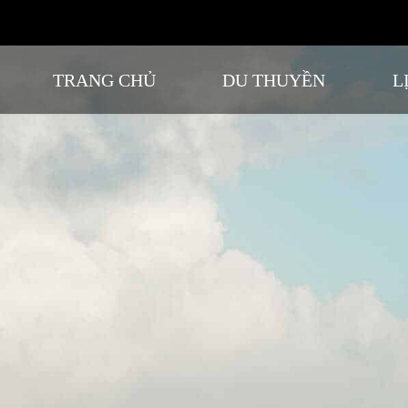
TRANG CHỦ
DU THUYỀN
L