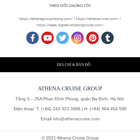
THEO DÕI CHÚNG TÔI
https://athenagrouphalong.com/ / https://athenacruise.com/ /
https://www.signaturehalongcruise.com/
ĐỊA CHỈ & BẢN ĐỒ
ATHENA CRUISE GROUP
Tầng 3 – 25A Phan Đình Phùng, quận Ba Đình, Hà Nội.
Điện thoại: T: (+84) 243 923 3988 | H: (+84) 964 454 590
Email
info@athenacruise.com
© 2021 Athena Cruise Group