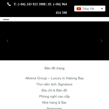
T: (+84) 243 923 3988 | H: (+84) 964
Tiếng Việt
454 590
Bản đồ trang
Athena Group – Luxury in Halong Bay
Thư viện ảnh Signature
Địa chỉ & Bản đồ
Phòng nghỉ cao cấp
Nhà hàng & Bar
Itineraries